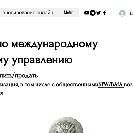
бронирование онлайн
Mehr
В
 по международному
му управлению
пить/продать
изация, в том числе с общественными
KfW/BAfA
во
я