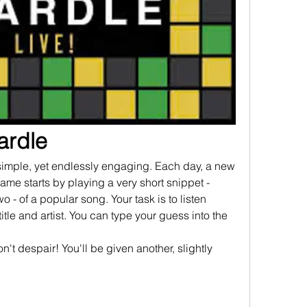
ardle
 simple, yet endlessly engaging. Each day, a new 
me starts by playing a very short snippet - 
wo - of a popular song. Your task is to listen 
tle and artist. You can type your guess into the 
don't despair! You'll be given another, slightly 