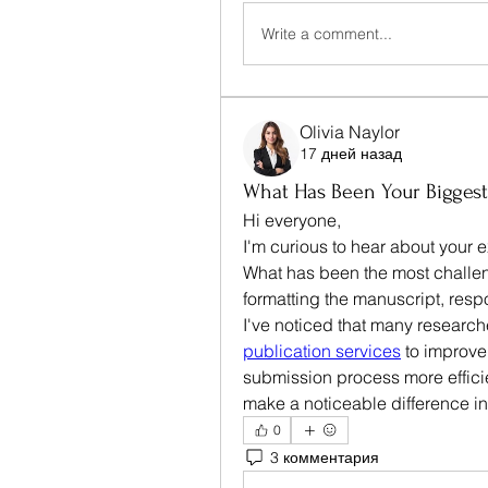
Write a comment...
Olivia Naylor
17 дней назад
What Has Been Your Biggest
Hi everyone,
I'm curious to hear about your 
What has been the most challeng
formatting the manuscript, resp
I've noticed that many researc
publication services
 to improve
submission process more efficien
make a noticeable difference i
0
3 комментария