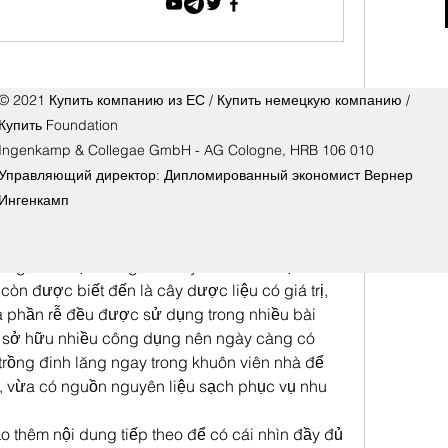
© 2021 Купить компанию из ЕС / Купить немецкую компанию /
Купить Foundation
Ingenkamp & Collegae GmbH - AG Cologne, HRB 106 010
ng cây đinh lăng giúp cây xanh tốt, phát triển khỏe 
Управляющий директор: Дипломированный экономист Вернер
 lượng
Ингенкамп
ột trong những loài cây quen thuộc trong đời 
ông chỉ được trồng làm cây cảnh nhờ bộ lá 
còn được biết đến là cây dược liệu có giá trị, 
 là phần rễ đều được sử dụng trong nhiều bài 
ì sở hữu nhiều công dụng nên ngày càng có 
trồng đinh lăng ngay trong khuôn viên nhà để 
 vừa có nguồn nguyên liệu sạch phục vụ nhu 
 thêm nội dung tiếp theo để có cái nhìn đầy đủ 