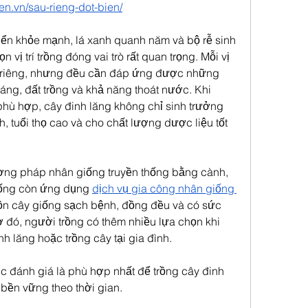
gen.vn/sau-rieng-dot-bien/
riển khỏe mạnh, lá xanh quanh năm và bộ rễ sinh 
n vị trí trồng đóng vai trò rất quan trọng. Mỗi vị 
m riêng, nhưng đều cần đáp ứng được những 
ng, đất trồng và khả năng thoát nước. Khi 
hù hợp, cây đinh lăng không chỉ sinh trưởng 
, tuổi thọ cao và cho chất lượng dược liệu tốt 
ơng pháp nhân giống truyền thống bằng cành, 
iống còn ứng dụng 
dịch vụ gia công nhân giống 
ồn cây giống sạch bệnh, đồng đều và có sức 
 đó, người trồng có thêm nhiều lựa chọn khi 
 lăng hoặc trồng cây tại gia đình.
ợc đánh giá là phù hợp nhất để trồng cây đinh 
n bền vững theo thời gian.