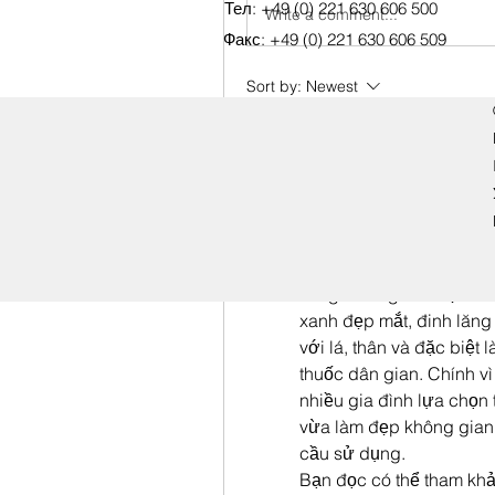
Тел: +49 (0) 221 630 606 500
Write a comment...
Факс: +49 (0) 221 630 606 509
Sort by:
Newest
engine.aszm888
Jul 27
# 3 vị trí tốt nhất để trồ
mạnh và cho bộ rễ chất
Đinh lăng từ lâu đã là m
sống của người Việt. Kh
xanh đẹp mắt, đinh lăng 
với lá, thân và đặc biệt
thuốc dân gian. Chính v
nhiều gia đình lựa chọn 
vừa làm đẹp không gian,
cầu sử dụng.
Bạn đọc có thể tham khảo