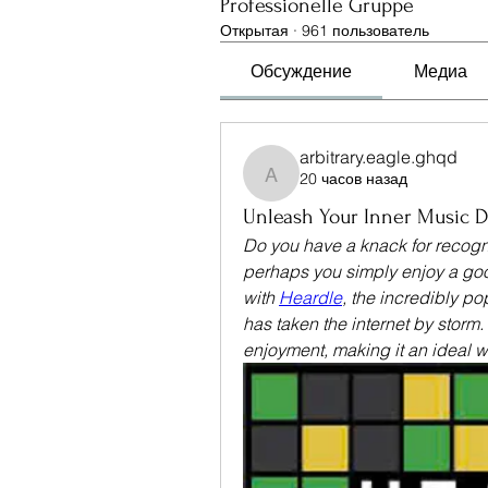
Professionelle Gruppe
Открытая
·
961 пользователь
Обсуждение
Медиа
arbitrary.eagle.ghqd
20 часов назад
arbitrary.eagle.ghqd
Unleash Your Inner Music D
Do you have a knack for recogniz
perhaps you simply enjoy a good
with 
Heardle
, the incredibly p
has taken the internet by storm. 
enjoyment, making it an ideal w