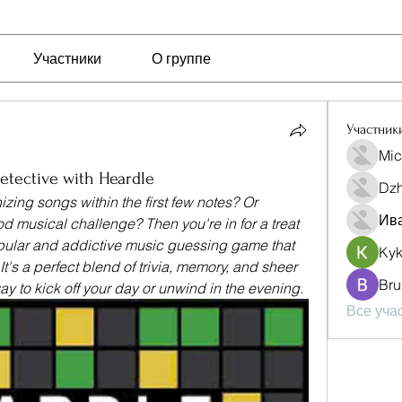
Участники
О группе
Участник
Mic
etective with Heardle
Dzh
ing songs within the first few notes? Or 
Ив
 musical challenge? Then you're in for a treat 
opular and addictive music guessing game that 
Ky
It's a perfect blend of trivia, memory, and sheer 
Bru
ay to kick off your day or unwind in the evening.
Все учас