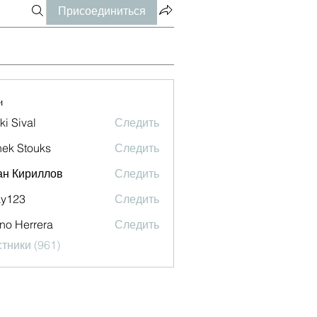
Присоединиться
и
ki Sival
Следить
ek Stouks
Следить
ан Кириллов
Следить
ky123
Следить
no Herrera
Следить
тники (961)