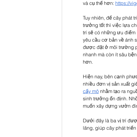
và cụ thể hơn: 
https://vi
Tuy nhiên, để cây phát t
trưởng tốt thì việc lựa chọ
trí sẽ có những ưu điể
yêu cầu cơ bản về ánh sá
được đặt ở môi trường p
nhanh mà còn ít sâu bệnh
hơn.
Hiện nay, bên cạnh phư
nhiều đơn vị sản xuất g
cấy mô
 nhằm tạo ra ngu
sinh trưởng ổn định. Nhờ
muốn xây dựng vườn đinh
Dưới đây là ba vị trí đư
lăng, giúp cây phát triể