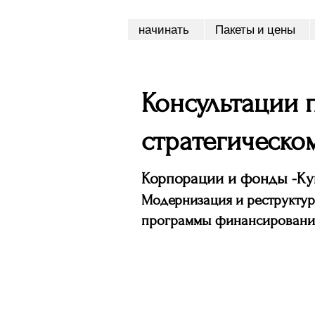
начинать
Пакеты и цены
Консультации
стратегическо
Корпорации и фонды -Ку
Модернизация и реструктур
программы финансировани