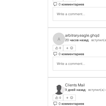
0 комментариев
Write a comment...
arbitrary.eagle.ghqd
20 часов назад
·
вступил(а
arbitrary.eagle.ghqd
0
0 комментариев
Write a comment...
Clients Mail
9 дней назад
·
вступил(а) 
0
0 комментариев