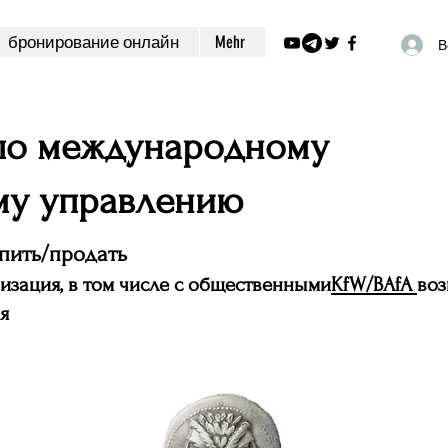
бронирование онлайн
Mehr
В
 по международному
му управлению
пить/продать
изация, в том числе с общественными
KfW/BAfA
во
я