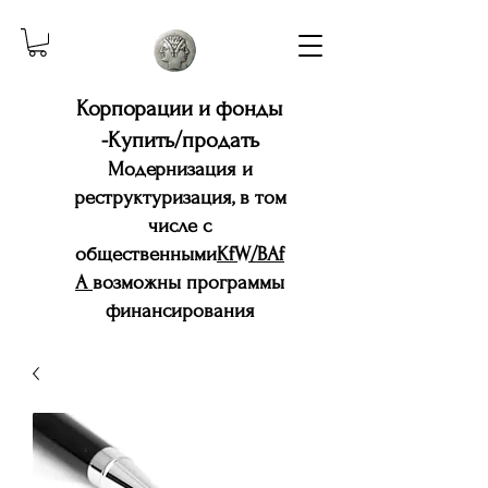
Корпорации и фонды
-Купить/продать
Модернизация и
реструктуризация, в том
числе с
общественными
KfW/BAf
A
возможны программы
финансирования