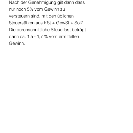
Nach der Genehmigung gilt dann dass
nur noch 5% vom Gewinn zu
versteuern sind, mit den üblichen
Steuersätzen aus KSt + GewSt + SolZ.
Die durchschnittliche STeuerlast beträgt
dann ca. 1,5 - 1,7 % vom ermittelten
Gewinn.
Тел:
+49 (0) 221 630 606 500
Факс:
+49 (0) 221 630 606 509
Защита данных