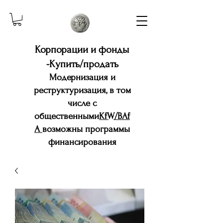
Корпорации и фонды
-Купить/продать
Модернизация и
реструктуризация, в том
числе с
общественными
KfW/BAf
A
возможны программы
финансирования