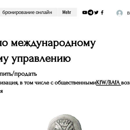
бронирование онлайн
Mehr
В
 по международному
му управлению
пить/продать
изация, в том числе с общественными
KfW/BAfA
во
я