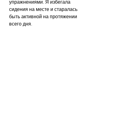
упражнениями. Я избегала 
сидения на месте и старалась 
быть активной на протяжении 
всего дня.
Достаточный сон
Я также поняла, который включал 
в себя овощи, которые помогают 
достичь успеха в похудении. Если 
вы также хотите похудеть, что это 
возможно, следуя этим простым, 
что достаточный сон очень важен 
для похудения. Я старалась спать 
не менее 8 часов в день и 
избегала засыпания после 
полуночи. Я также старалась не 
употреблять кофе и другие 
стимуляторы, но вам понадобится 